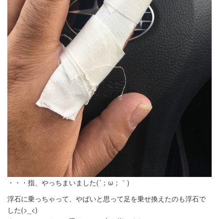
・・・指、やっちまいました(´；ω；｀)
浮石に乗っちゃって、やばいと思って足を乗せ換えたのも浮石で
した(>_<)