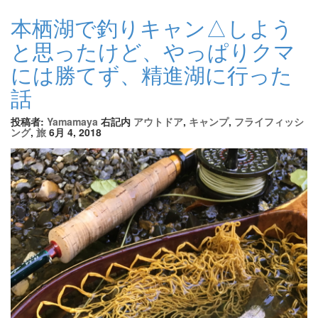
本栖湖で釣りキャン△しよう
と思ったけど、やっぱりクマ
には勝てず、精進湖に行った
話
投稿者:
Yamamaya
右記内
アウトドア
,
キャンプ
,
フライフィッシ
ング
,
旅
6月 4, 2018