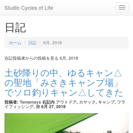
Studio Cycles of Life
Toggl
Navig
日記
ホーム
日記
6月, 2018
右記投稿者からの投稿を見る 6月, 2018
土砂降りの中、ゆるキャン△
の聖地「みさきキャンプ場」
でソロ釣りキャン△してきた
投稿者:
Yamamaya
右記内
アウトドア
,
カヤック
,
キャンプ
,
フラ
イフィッシング
,
旅
6月 27, 2018