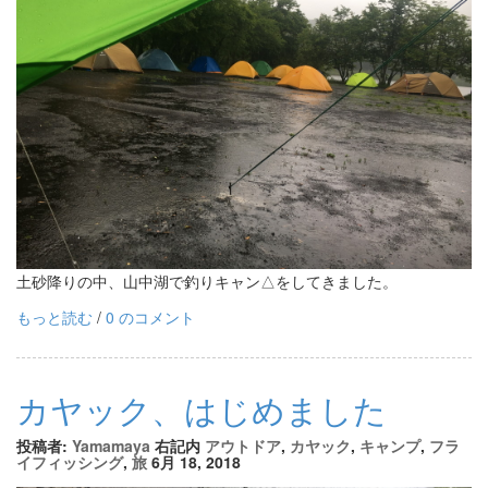
土砂降りの中、山中湖で釣りキャン△をしてきました。
もっと読む
/
0 のコメント
カヤック、はじめました
投稿者:
Yamamaya
右記内
アウトドア
,
カヤック
,
キャンプ
,
フラ
イフィッシング
,
旅
6月 18, 2018