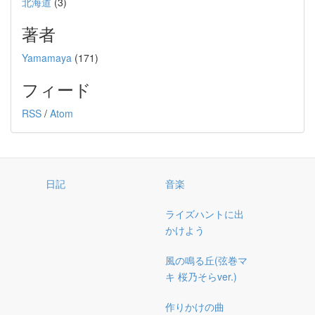
北海道
(3)
著者
Yamamaya
(171)
フィード
RSS
/
Atom
日記
音楽
ライズハントに出
かけよう
風の鳴る丘(弦巻マ
キ 桜乃そらver.)
作りかけの曲