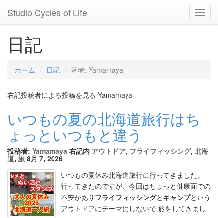
Studio Cycles of Life
Toggl
Navig
日記
ホーム
日記
著者: Yamamaya
右記投稿者による投稿を見る Yamamaya
いつもの夏の北海道旅行はち
ょっといつもと違う
投稿者:
Yamamaya
右記内
アウトドア
,
フライフィッシング
,
北海
道
,
旅
8月 7, 2026
いつもの夏休み北海道旅行に行ってきました。
行ってきたのですが、今回はちょっと健康面での
不安があり
フライフィッシング
と
キャンプ
という
アウトドアにテーマにしないで 旅をしてきまし