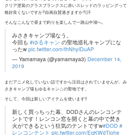
クリア塗装のグラスブランクスに赤いスレッドのラッビングって
格好良くないですか?自画自賛過ぎますか?(汗
そんなこんなで昼まで釣りを楽しんで一路山中湖へ。
みさきキャンプ場なう。
今回も
#ゆるキャン
の聖地巡礼キャンプにな
ったw
pic.twitter.com/thNhyIDuAP
— Yamamaya (@yamamaya3)
December 14,
2019
まだアニメ化していない話ですから注目はされていませんが、み
さきキャンプ場もゆるキャン△の聖地です。
そして、今回は新しいアイテムを使います!!
新しく買っちった幕、DODさんのレンコンテ
ントです！レンコン窓を開くと幕の中で焚き
火ができるという狂気のテントですw
#DOD
#
レンコンテント
pic.twitter.com/EgKWdTjohe