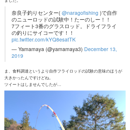
奈良子釣りセンター(
@naragofishing
)で自作
のニューロッドの試験中！たーのしー！！
7フィート3番のグラスロッド。ドライフライ
の釣りにサイコーです！！
pic.twitter.com/kYQ8esatTK
— Yamamaya (@yamamaya3)
December 13,
2019
ま、食料調達というより自作フライロッドの試験の意味のほうが
大きかったんですけどね。
ツイートはしませんでしたが…