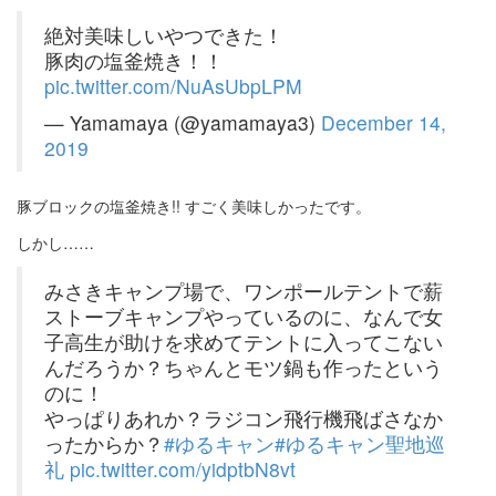
絶対美味しいやつできた！
豚肉の塩釜焼き！！
pic.twitter.com/NuAsUbpLPM
— Yamamaya (@yamamaya3)
December 14,
2019
豚ブロックの塩釜焼き!! すごく美味しかったです。
しかし……
みさきキャンプ場で、ワンポールテントで薪
ストーブキャンプやっているのに、なんで女
子高生が助けを求めてテントに入ってこない
んだろうか？ちゃんとモツ鍋も作ったという
のに！
やっぱりあれか？ラジコン飛行機飛ばさなか
ったからか？
#ゆるキャン
#ゆるキャン聖地巡
礼
pic.twitter.com/yidptbN8vt