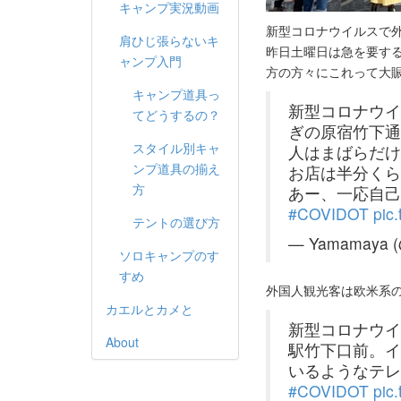
キャンプ実況動画
新型コロナウイルスで
肩ひじ張らないキ
昨日土曜日は急を要す
ャンプ入門
方の方々にこれって大賑
キャンプ道具っ
新型コロナウイ
てどうするの？
ぎの原宿竹下通
スタイル別キャ
人はまばらだけ
ンプ道具の揃え
お店は半分くら
方
あー、一応自己
#COVIDOT
pic
テントの選び方
— Yamamaya 
ソロキャンプのす
すめ
外国人観光客は欧米系
カエルとカメと
新型コロナウイ
About
駅竹下口前。イ
いるようなテレ
#COVIDOT
pic