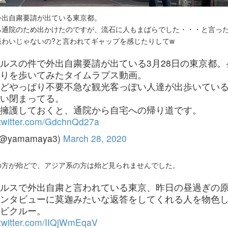
外出自粛要請が出ている東京都。
る通院のため出かけたのですが、流石に人もまばらでした・・・と言っ
わいじゃないの?と言われてギャップを感じたりしてw
ルスの件で外出自粛要請が出ている3月28日の東京都。
りを歩いてみたタイムラプス動画。
どやっぱり不要不急な観光客っぽい人達が出歩いてい
い閉まってる。
擁護しておくと、通院から自宅への帰り道です。
.twitter.com/GdchnQd27a
(@yamamaya3)
March 28, 2020
の方が殆どで、アジア系の方は殆ど見られませんでした。
ルスで外出自粛と言われている東京、昨日の昼過ぎの
ンタビューに莫迦みたいな返答をしてくれる人を物色
ビクルー。
.twitter.com/IIQjWmEqaV