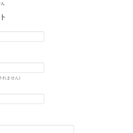
せん
ト
されません)