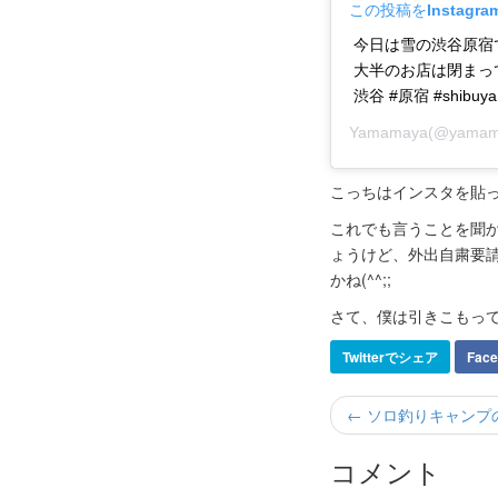
この投稿をInstagr
今日は雪の渋谷原宿
大半のお店は閉まっ
渋谷 #原宿 #shibuya 
Yamamaya
(@yama
こっちはインスタを貼
これでも言うことを聞か
ょうけど、外出自粛要
かね(^^;;
さて、僕は引きこもっ
Twitterでシェア
Fac
← ソロ釣りキャンプ
コメント