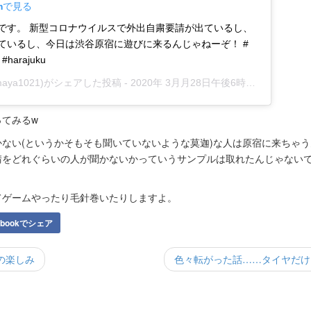
amで見る
です。 新型コロナウイルスで外出自粛要請が出ているし、
ているし、今日は渋谷原宿に遊びに来るんじゃねーぞ！ #
#harajuku
maya1021)がシェアした投稿 -
2020年 3月月28日午後6時19分PDT
ってみるw
ない(というかそもそも聞いていないような莫迦)な人は原宿に来ちゃ
請をどれぐらいの人が聞かないかっていうサンプルは取れたんじゃない
てゲームやったり毛針巻いたりしますよ。
ebookでシェア
の楽しみ
色々転がった話……タイヤだけに