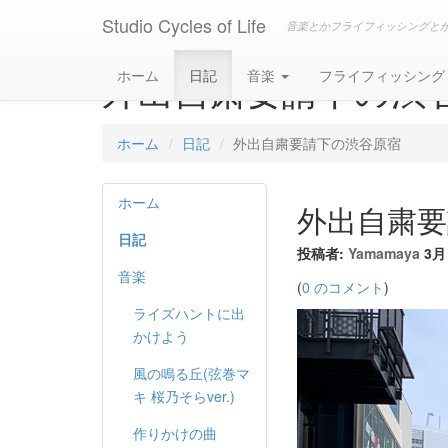
Studio Cycles of Life
音楽とかフライフィッシングと
外出自粛要請下の渋
ホーム
日記
音楽
フライフィッシン
ホーム
日記
外出自粛要請下の渋谷原宿
ホーム
外出自粛要
日記
投稿者:
Yamamaya
3月 
音楽
(
0 のコメント
)
ライズハントに出
かけよう
風の鳴る丘(弦巻マ
キ 桜乃そらver.)
作りかけの曲