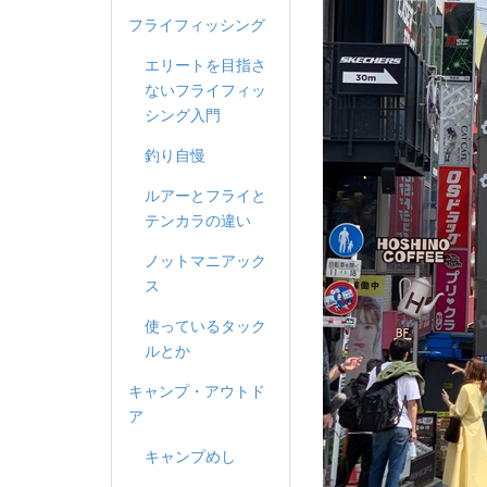
フライフィッシング
エリートを目指さ
ないフライフィッ
シング入門
釣り自慢
ルアーとフライと
テンカラの違い
ノットマニアック
ス
使っているタック
ルとか
キャンプ・アウトド
ア
キャンプめし