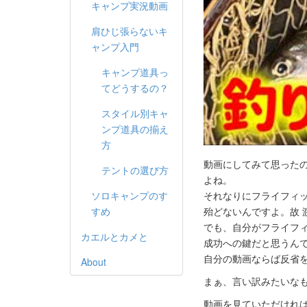
キャンプ実況動画
肩ひじ張らないキ
ャンプ入門
キャンプ道具っ
てどうするの？
スタイル別キャ
ンプ道具の揃え
方
動画にしてみて思った
テントの選び方
よね。
ソロキャンプのす
それなりにフライフィ
すめ
殆どないんですよ。故 
でも、自分がフライフ
カエルとカメと
成功への鍵だと思うん
自分の動画ならば反省
About
まぁ、言い訳みたいな
動画を見ていただけれ