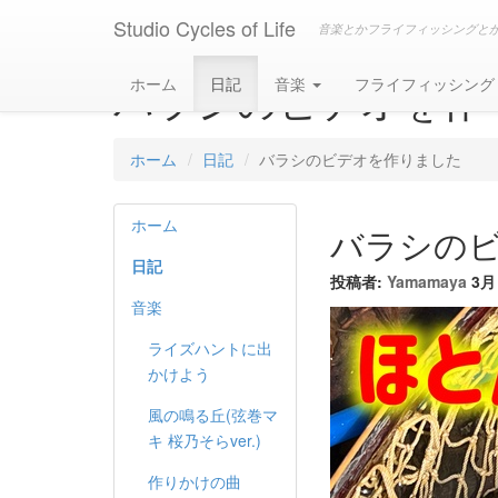
Studio Cycles of Life
音楽とかフライフィッシングと
バラシのビデオを作
ホーム
日記
音楽
フライフィッシン
ホーム
日記
バラシのビデオを作りました
ホーム
バラシの
日記
投稿者:
Yamamaya
3月 
音楽
ライズハントに出
かけよう
風の鳴る丘(弦巻マ
キ 桜乃そらver.)
作りかけの曲