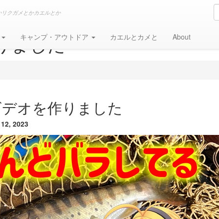
かリクガメとかカエルとか
りました
グ
キャンプ・アウトドア
カエルとカメと
About
ビデオを作りました
12, 2023