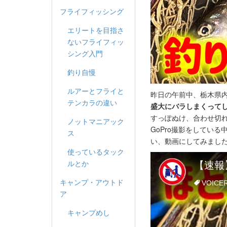
フライフィッシング
エリートを目指さ
ないフライフィッ
シング入門
釣り自慢
ルアーとフライと
昨日の午前中、栃木県
テンカラの違い
盛大にバラしまくって
すっぽぬけ、合わせ切
ノットマニアック
GoPro撮影をしてい
ス
い、動画にしてみまし
使っているタック
ルとか
キャンプ・アウトド
ア
キャンプめし