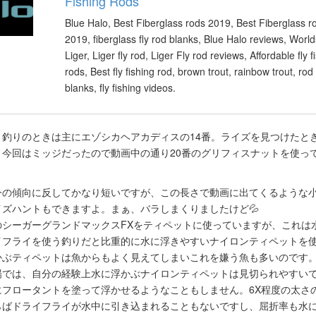
Fishing Rods
Blue Halo, Best Fiberglass rods 2019, Best Fiberglass r
2019, fiberglass fly rod blanks, Blue Halo reviews, Worlds
Liger, Liger fly rod, Liger Fly rod reviews, Affordable fly f
rods, Best fly fishing rod, brown trout, rainbow trout, rod
blanks, fly fishing videos.
く釣りのときは主にエゾシカヘアカディスの14番。ライズを見つけたと
。今回はミッジだったので動画中の通り20番のグリフィスナットを使っ
今の傾向に反してかなり短いですが、この長さで動画に出てくるような
ズハントもできますよ。まぁ、バラしまくりましたけど💦
のシーガーグランドマックスFXをティペットに使っていますが、これは
イフライを使う釣りだと比重的に水に浮きやすいナイロンティペットを
かぶティペットは魚からもよく見えてしまいこれを嫌う魚も多いのです
場では、自分の経験上水に浮かぶナイロンティペットは見切られやすい
にフロータントを塗って浮かせるようなこともしません。6X程度の太さ
らばドライフライが水中に引き込まれることもないですし、屈折率も水