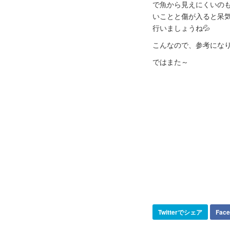
で魚から見えにくいの
いことと傷が入ると呆
行いましょうね💦
こんなので、参考にな
ではまた～
Twitterでシェア
Fac