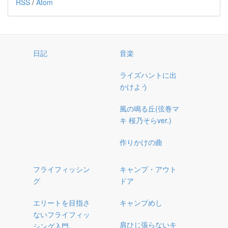
RSS
/
Atom
日記
音楽
ライズハントに出
かけよう
風の鳴る丘(弦巻マ
キ 桜乃そらver.)
作りかけの曲
フライフィッシン
キャンプ・アウト
グ
ドア
エリートを目指さ
キャンプめし
ないフライフィッ
肩ひじ張らないキ
シング入門